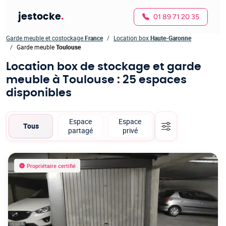
jestocke
.
01 89 71 20 35
Garde meuble et costockage
France
Location box
Haute-Garonne
Garde meuble
Toulouse
Location box de stockage et garde
meuble à Toulouse
: 25 espaces
disponibles
Espace
Espace
Tous
partagé
privé
Propriétaire certifié