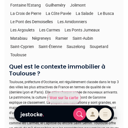
Fontaine l'Estang
Guilheméry
Jolimont
La Croix de Pierre
La Côte Pavée
La Salade
Le Busca
Le Pont des Demoiselles
Les Amidonniers
Les Argoulets
Les Carmes
Les Ponts Jumeaux
Matabiau
Nègreneys
Ramier
Saint-Aubin
Saint-Cyprien
Saint-Étienne
Sauzelong
Soupetard
Toulouse
Quel est le contexte immobilier à
Toulouse ?
Toulouse, préfecture d'Occitanie, est régulièrement classée dans le top 3
des villes les plus attractives de France en termes de qualité de vie
(derrière Lyon et Paris). Elle attire chaque année de nouveaux arrivants.
Le patrimoine, la culture et la qualité de vie en bord de Garonne
Voir sur la carte
explique ce classement. La plupart des habitations y sont grandes, en
majorité entre 3 et 4 pièces, et plus de la moitié d'entre elles disposent
d'un garage, d'un box ou d'un parking. Le marché immobilier
jestocke
.
toulousain suit la tendance nationale. Certains quartiers restent prisés
comme les Carmes, le Capitole ou encore Saint Sernin. Toulouse offre