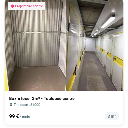
Propriétaire certifié
Box à louer 3m² - Toulouse centre
Toulouse · 31000
99 €
3 m²
/ mois