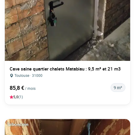
Cave saine quartier chalets Matabiau : 9,5 m² et 21 m3
Toulouse · 31000
85,8 €
9 m²
/ mois
5,0
(1)