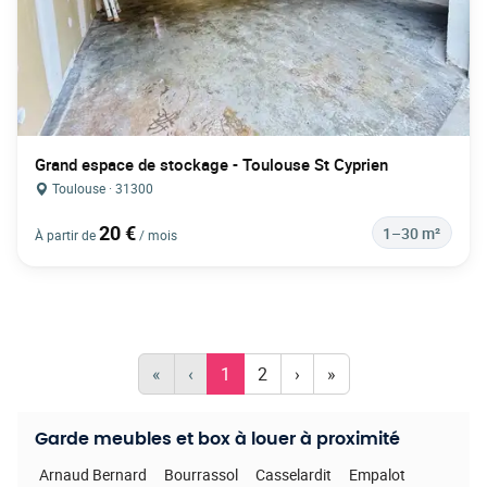
Grand espace de stockage - Toulouse St Cyprien
Toulouse · 31300
20 €
1–30 m²
À partir de
/ mois
«
‹
1
2
›
»
Garde meubles et box à louer à proximité
Arnaud Bernard
Bourrassol
Casselardit
Empalot