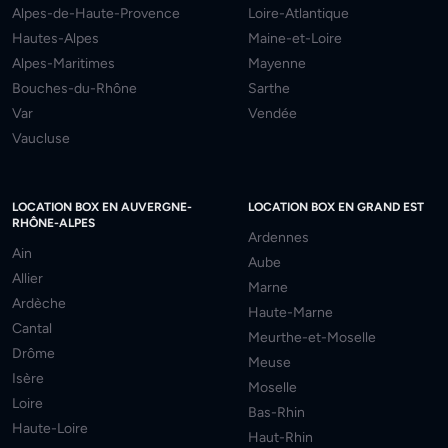
Alpes-de-Haute-Provence
Loire-Atlantique
Hautes-Alpes
Maine-et-Loire
Alpes-Maritimes
Mayenne
Bouches-du-Rhône
Sarthe
Var
Vendée
Vaucluse
LOCATION BOX EN AUVERGNE-
LOCATION BOX EN GRAND EST
RHÔNE-ALPES
Ardennes
Ain
Aube
Allier
Marne
Ardèche
Haute-Marne
Cantal
Meurthe-et-Moselle
Drôme
Meuse
Isère
Moselle
Loire
Bas-Rhin
Haute-Loire
Haut-Rhin