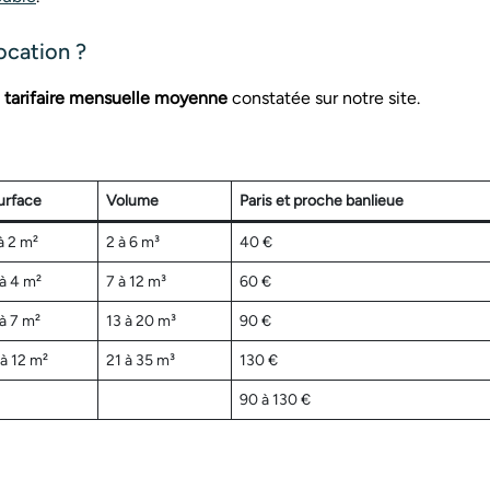
ocation ?
le tarifaire mensuelle moyenne
constatée sur notre site.
urface
Volume
Paris et proche banlieue
à 2 m²
2 à 6 m³
40 €
 à 4 m²
7 à 12 m³
60 €
 à 7 m²
13 à 20 m³
90 €
 à 12 m²
21 à 35 m³
130 €
90 à 130 €