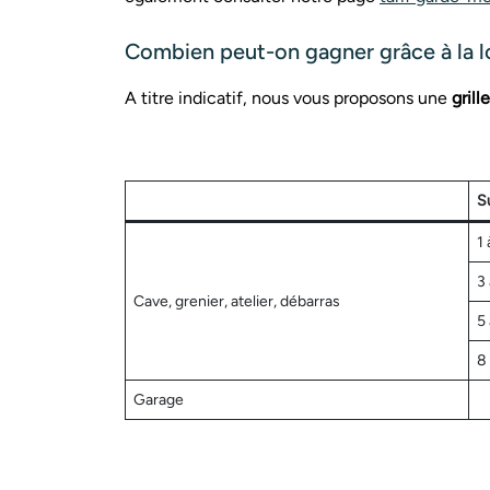
Combien peut-on gagner grâce à la l
A titre indicatif, nous vous proposons une
gril
S
1 
3
Cave, grenier, atelier, débarras
5
8
Garage