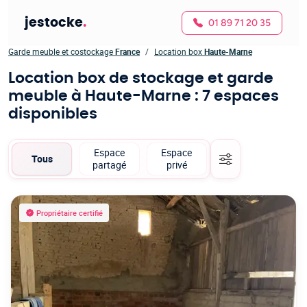
jestocke
.
01 89 71 20 35
Garde meuble et costockage
France
Location box
Haute-Marne
Location box de stockage et garde
meuble à Haute-Marne
: 7 espaces
disponibles
Espace
Espace
Tous
partagé
privé
Propriétaire certifié