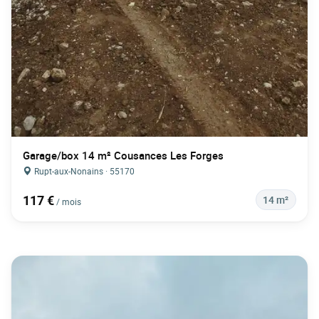
Garage/box 14 m² Cousances Les Forges
Rupt-aux-Nonains · 55170
117 €
14 m²
/ mois