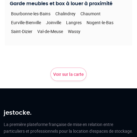
Garde meubles et box à louer à proximité
Bourbonne-les-Bains
Chalindrey
Chaumont
Eurville-Bienville
Joinville
Langres
Nogent-le-Bas
Saint-Dizier
Val-de-Meuse
Wassy
Voir sur la carte
jestocke.
La première plateforme française de mise en relation entre
particuliers et professionnels pour la location d'espaces de stockage.