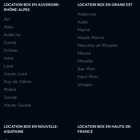
LOCATION BOX EN AUVERGNE-
LOCATION BOX EN GRAND EST
RHÔNE-ALPES
Ardennes
Ain
Aube
Allier
Marne
Ardèche
Haute-Marne
Cantal
Meurthe-et-Moselle
Drôme
Meuse
Isère
Moselle
Loire
Bas-Rhin
Haute-Loire
Haut-Rhin
Puy-de-Dôme
Vosges
Rhône
Savoie
Haute-Savoie
LOCATION BOX EN NOUVELLE-
LOCATION BOX EN HAUTS-DE-
AQUITAINE
FRANCE