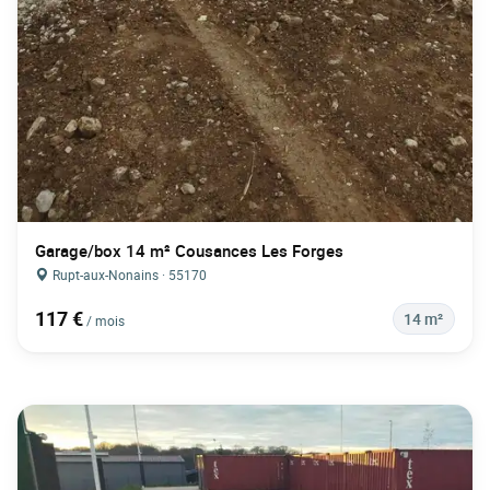
Garage/box 14 m² Cousances Les Forges
Rupt-aux-Nonains · 55170
117 €
14 m²
/ mois