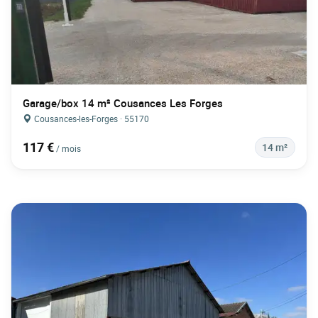
Garage/box 14 m² Cousances Les Forges
Cousances-les-Forges · 55170
117 €
14 m²
/ mois