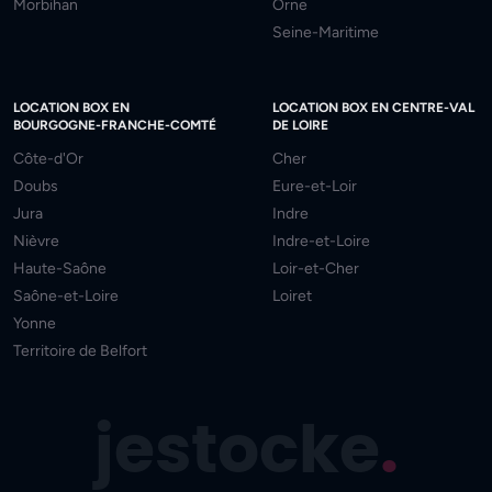
Morbihan
Orne
Seine-Maritime
LOCATION BOX EN
LOCATION BOX EN CENTRE-VAL
BOURGOGNE-FRANCHE-COMTÉ
DE LOIRE
Côte-d'Or
Cher
Doubs
Eure-et-Loir
Jura
Indre
Nièvre
Indre-et-Loire
Haute-Saône
Loir-et-Cher
Saône-et-Loire
Loiret
Yonne
Territoire de Belfort
jestocke
.