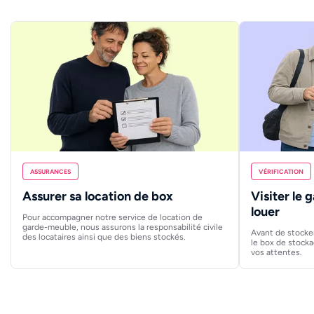
ASSURANCES
VÉRIFICATION
Assurer sa location de box
Visiter le 
louer
Pour accompagner notre service de location de
garde-meuble, nous assurons la responsabilité civile
Avant de stocker
des locataires ainsi que des biens stockés.
le box de stocka
vos attentes.