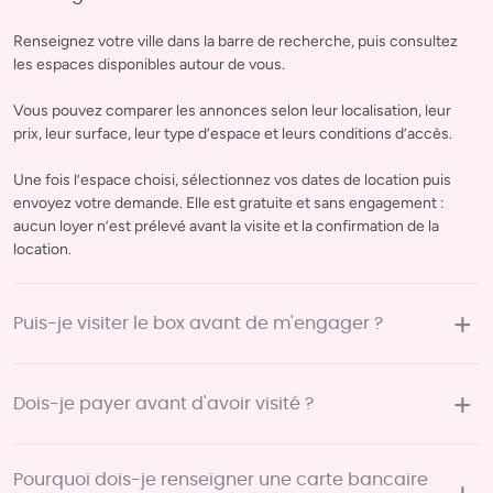
Renseignez votre ville dans la barre de recherche, puis consultez
les espaces disponibles autour de vous.
Vous pouvez comparer les annonces selon leur localisation, leur
prix, leur surface, leur type d’espace et leurs conditions d’accès.
Une fois l’espace choisi, sélectionnez vos dates de location puis
envoyez votre demande. Elle est gratuite et sans engagement :
aucun loyer n’est prélevé avant la visite et la confirmation de la
location.
Puis-je visiter le box avant de m'engager ?
Oui, bien sûr.
Chez JeStocke, vous visitez toujours l’espace avant de signer votre
Dois-je payer avant d'avoir visité ?
contrat de location. Cette visite vous permet de vérifier que le box
correspond parfaitement à vos besoins (surface, accessibilité, état
Non.
général, etc.).
Aucun loyer n’est prélevé avant votre visite.
Pourquoi dois-je renseigner une carte bancaire