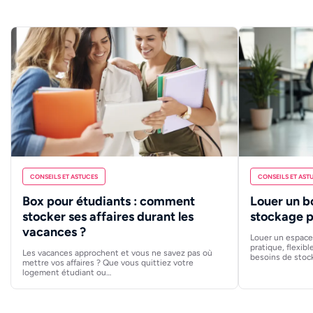
CONSEILS ET ASTUCES
CONSEILS ET AST
Box pour étudiants : comment
Louer un b
stocker ses affaires durant les
stockage p
vacances ?
Louer un espace 
pratique, flexib
Les vacances approchent et vous ne savez pas où
besoins de stoc
mettre vos affaires ? Que vous quittiez votre
logement étudiant ou…