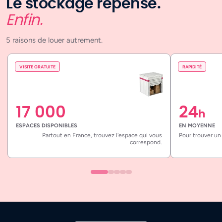
Le stockage repensé.
Enfin.
5 raisons de louer autrement.
VISITE GRATUITE
RAPIDITÉ
17 000
24
h
ESPACES DISPONIBLES
EN MOYENNE
Partout en France, trouvez l'espace qui vous
Pour trouver un
correspond.