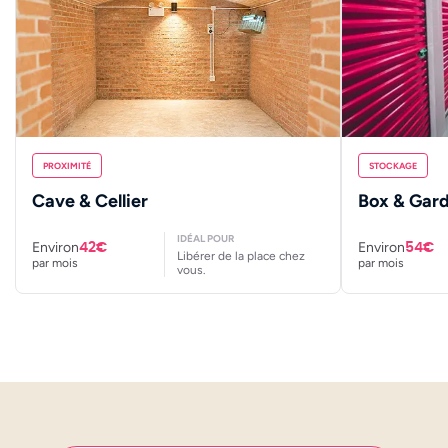
PROXIMITÉ
STOCKAGE
Cave & Cellier
Box & Gar
IDÉAL POUR
Environ
Environ
42€
54€
Libérer de la place chez
par mois
par mois
vous.