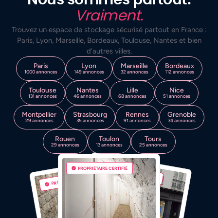
Vraiment.
Trouvez un espace de stockage sécurisé partout en France :
Paris, Lyon, Marseille, Bordeaux, Toulouse, Nantes et bien
d’autres villes.
Paris
Lyon
Marseille
Bordeaux
1000 annonces
149 annonces
32 annonces
112 annonces
Toulouse
Nantes
Lille
Nice
131 annonces
46 annonces
68 annonces
51 annonces
Montpellier
Strasbourg
Rennes
Grenoble
29 annonces
35 annonces
91 annonces
34 annonces
Rouen
Toulon
Tours
29 annonces
13 annonces
25 annonces
PROPRIÉTAIRE CERTIFIÉ
PROPRIÉTAIRE CERTIFIÉ
PROPRIÉTAIRE CERTIFIÉ