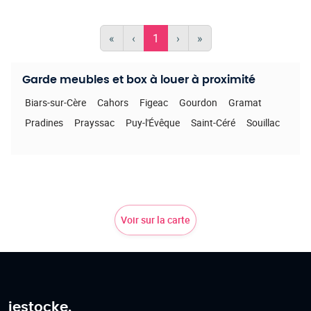
«
‹
1
›
»
Garde meubles et box à louer à proximité
Biars-sur-Cère
Cahors
Figeac
Gourdon
Gramat
Pradines
Prayssac
Puy-l'Évêque
Saint-Céré
Souillac
Voir sur la carte
jestocke.