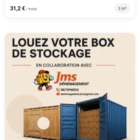
31,2 €
3 m²
/ mois