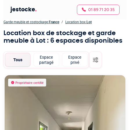
jestocke
.
01 89 71 20 35
Garde meuble et costockage
France
Location box
Lot
Location box de stockage et garde
meuble à Lot
: 6 espaces disponibles
Espace
Espace
Tous
partagé
privé
Propriétaire certifié