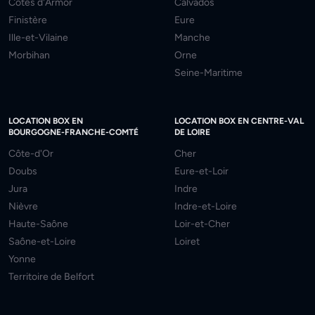
Côtes d'Armor
Calvados
Finistère
Eure
Ille-et-Vilaine
Manche
Morbihan
Orne
Seine-Maritime
LOCATION BOX EN
LOCATION BOX EN CENTRE-VAL
BOURGOGNE-FRANCHE-COMTÉ
DE LOIRE
Côte-d'Or
Cher
Doubs
Eure-et-Loir
Jura
Indre
Nièvre
Indre-et-Loire
Haute-Saône
Loir-et-Cher
Saône-et-Loire
Loiret
Yonne
Territoire de Belfort