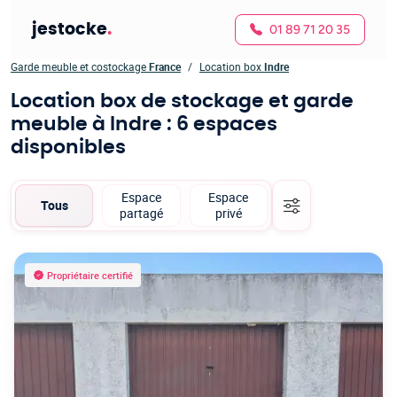
jestocke
.
01 89 71 20 35
Garde meuble et costockage
France
Location box
Indre
Location box de stockage et garde
meuble à Indre
: 6 espaces
disponibles
Espace
Espace
Tous
partagé
privé
Propriétaire certifié