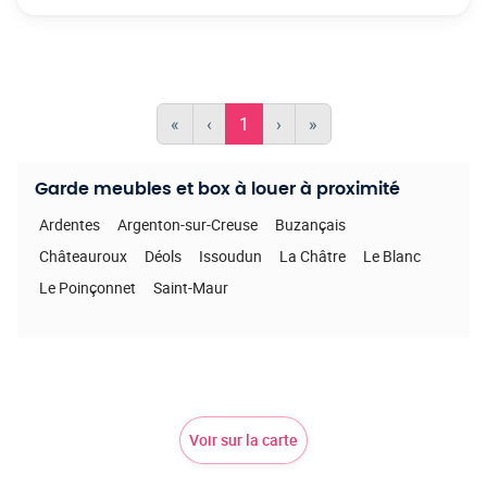
«
‹
1
›
»
Garde meubles et box à louer à proximité
Ardentes
Argenton-sur-Creuse
Buzançais
Châteauroux
Déols
Issoudun
La Châtre
Le Blanc
Le Poinçonnet
Saint-Maur
Voir sur la carte