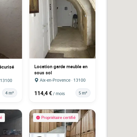
Location garde meuble en
écurisé
sous sol
Aix-en-Provence · 13100
· 13100
114,4 €
4 m²
5 m²
/ mois
ié
Propriétaire certifié