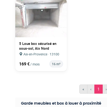
5 Loue box sécurisé en
sous-sol, Aix Nord
Aix-en-Provence · 13100
169 €
16 m²
/ mois
«
‹
1
›
Garde meubles et box à louer à proximité