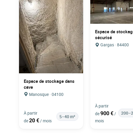
Espace de stockag
sécurisé
Gargas · 84400
Espace de stockage dans
cave
Manosque · 04100
À partir
900 €
À partir
200–2
de
/
5–40 m²
20 €
de
/ mois
mois