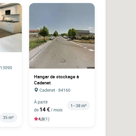
· 13090
Hangar de stockage à
Cadenet
Cadenet · 84160
À partir
1–38 m²
14 €
de
/ mois
35 m²
4,0
(1)