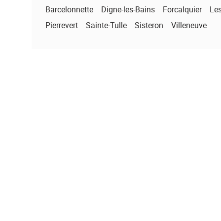
Barcelonnette
Digne-les-Bains
Forcalquier
Le
Pierrevert
Sainte-Tulle
Sisteron
Villeneuve