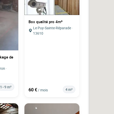
Box qualité pro 4m²
Le Puy-Sainte-Réparade ·
13610
kage de
ron ·
1–9 m²
60 €
4 m²
/ mois