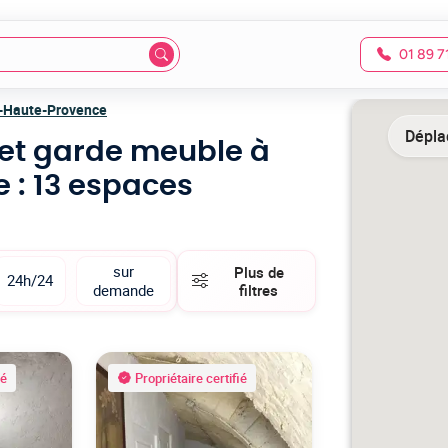
01 89 7
-Haute-Provence
Déplac
 et garde meuble à
ce
: 13 espaces
sur
Plus de
24h/24
demande
filtres
ié
Propriétaire certifié