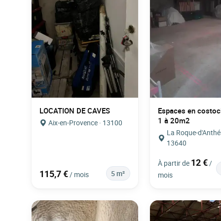
LOCATION DE CAVES
Espaces en costoc
1 à 20m2
Aix-en-Provence · 13100
La Roque-d'Anthé
13640
12 €
À partir de
/
115,7 €
5 m²
/ mois
mois