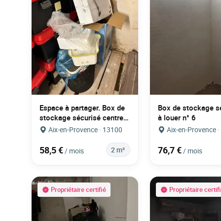
Espace à partager. Box de
Box de stockage s
stockage sécurisé centre
à louer n° 6
ville AIX EN PROVENCE.
Aix-en-Provence · 13100
Aix-en-Provence 
58,5 €
76,7 €
2 m²
/ mois
/ mois
Propriétaire certifié
Propriétaire certif