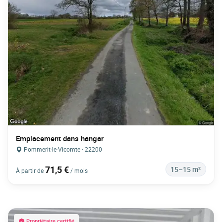
Emplacement dans hangar
Pommerit-le-Vicomte · 22200
71,5 €
15–15 m²
À partir de
/ mois
Propriétaire certifié