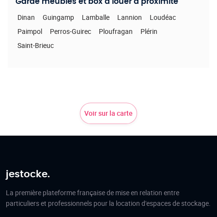
Garde meubles et box à louer à proximité
Dinan
Guingamp
Lamballe
Lannion
Loudéac
Paimpol
Perros-Guirec
Ploufragan
Plérin
Saint-Brieuc
Voir sur la carte
jestocke.
La première plateforme française de mise en relation entre
particuliers et professionnels pour la location d'espaces de stockage.