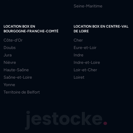
Seine-Maritime
LOCATION BOX EN
LOCATION BOX EN CENTRE-VAL
BOURGOGNE-FRANCHE-COMTÉ
DE LOIRE
Côte-d'Or
Cher
Doubs
Eure-et-Loir
Jura
Indre
Nièvre
Indre-et-Loire
Haute-Saône
Loir-et-Cher
Saône-et-Loire
Loiret
Yonne
Territoire de Belfort
jestocke
.