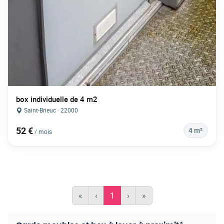
box individuelle de 4 m2
Saint-Brieuc · 22000
52 €
4 m²
/ mois
«
‹
1
›
»