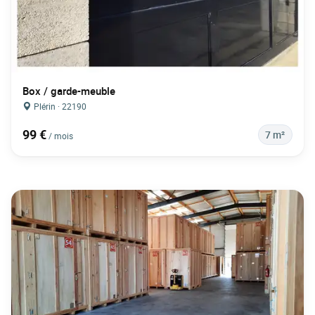
Box / garde-meuble
Plérin · 22190
99 €
7 m²
/ mois