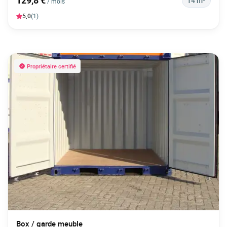
129,8 €
14 m²
/ mois
5,0
(1)
Propriétaire certifié
Box / garde meuble