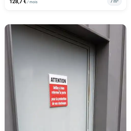
128,7 €
7 m²
/ mois