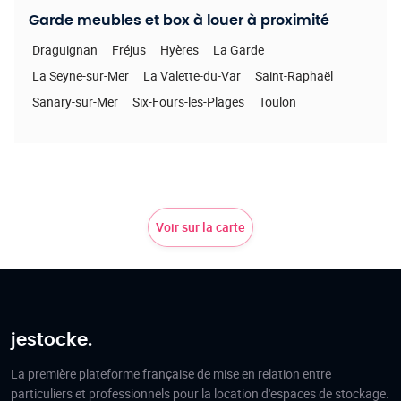
Garde meubles et box à louer à proximité
Draguignan
Fréjus
Hyères
La Garde
La Seyne-sur-Mer
La Valette-du-Var
Saint-Raphaël
Sanary-sur-Mer
Six-Fours-les-Plages
Toulon
Voir sur la carte
jestocke.
La première plateforme française de mise en relation entre
particuliers et professionnels pour la location d'espaces de stockage.