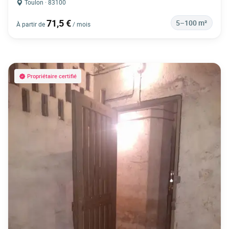
Toulon · 83100
71,5 €
5–100 m²
À partir de
/ mois
Propriétaire certifié