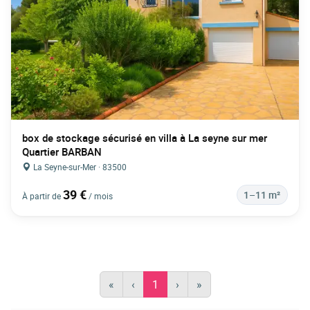
box de stockage sécurisé en villa à La seyne sur mer
Quartier BARBAN
La Seyne-sur-Mer · 83500
39 €
1–11 m²
À partir de
/ mois
«
‹
1
›
»