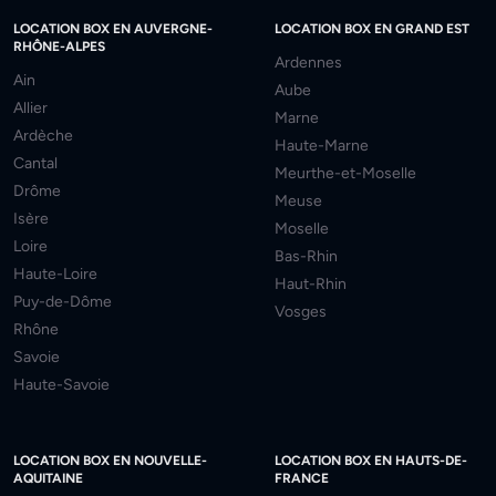
LOCATION BOX EN AUVERGNE-
LOCATION BOX EN GRAND EST
RHÔNE-ALPES
Ardennes
Ain
Aube
Allier
Marne
Ardèche
Haute-Marne
Cantal
Meurthe-et-Moselle
Drôme
Meuse
Isère
Moselle
Loire
Bas-Rhin
Haute-Loire
Haut-Rhin
Puy-de-Dôme
Vosges
Rhône
Savoie
Haute-Savoie
LOCATION BOX EN NOUVELLE-
LOCATION BOX EN HAUTS-DE-
AQUITAINE
FRANCE