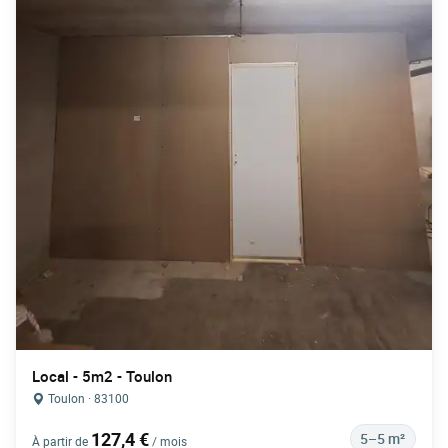
Local - 5m2 - Toulon
Toulon · 83100
127,4 €
5–5 m²
À partir de
/ mois