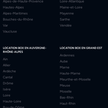
Alpes-de-Haute-Provence
Loire-Atlantique
Hautes-Alpes
Maine-et-Loire
Alpes-Maritimes
Mayenne
Bouches-du-Rhône
Sarthe
Var
Vendée
Vaucluse
LOCATION BOX EN AUVERGNE-
LOCATION BOX EN GRAND EST
RHÔNE-ALPES
Ardennes
Ain
Aube
Allier
Marne
Ardèche
Haute-Marne
Cantal
Meurthe-et-Moselle
Drôme
Meuse
Isère
Moselle
Loire
Bas-Rhin
Haute-Loire
Haut-Rhin
Puy-de-Dôme