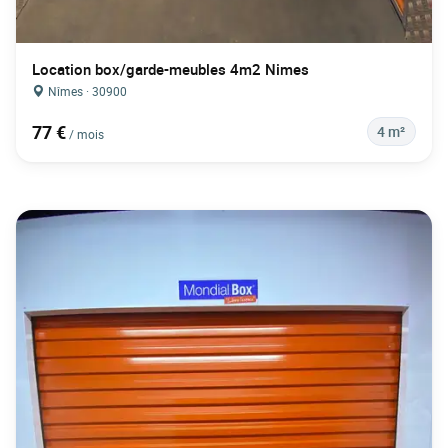
Location box/garde-meubles 4m2 Nimes
Nîmes · 30900
77 €
4 m²
/ mois