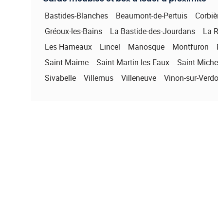
Bastides-Blanches
Beaumont-de-Pertuis
Corbiè
Gréoux-les-Bains
La Bastide-des-Jourdans
La R
Les Hameaux
Lincel
Manosque
Montfuron
Saint-Maime
Saint-Martin-les-Eaux
Saint-Michel
Sivabelle
Villemus
Villeneuve
Vinon-sur-Verd