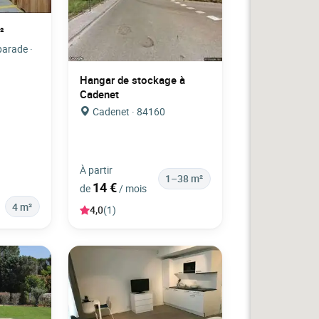
²
parade ·
Hangar de stockage à
Cadenet
Cadenet · 84160
À partir
1–38 m²
14 €
de
/ mois
4 m²
4,0
(1)