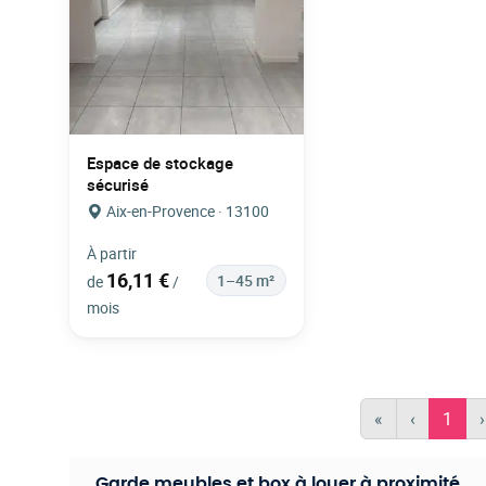
Espace de stockage
sécurisé
Aix-en-Provence · 13100
À partir
16,11 €
1–45 m²
de
/
mois
«
‹
1
›
Garde meubles et box à louer à proximité