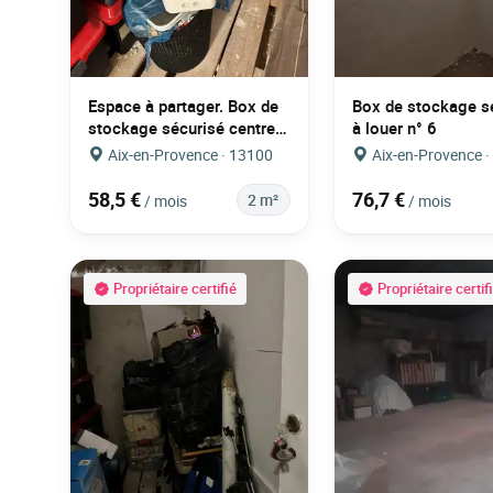
Espace à partager. Box de
Box de stockage s
stockage sécurisé centre
à louer n° 6
ville AIX EN PROVENCE.
Aix-en-Provence · 13100
Aix-en-Provence 
58,5 €
76,7 €
2 m²
/ mois
/ mois
Propriétaire certifié
Propriétaire certif