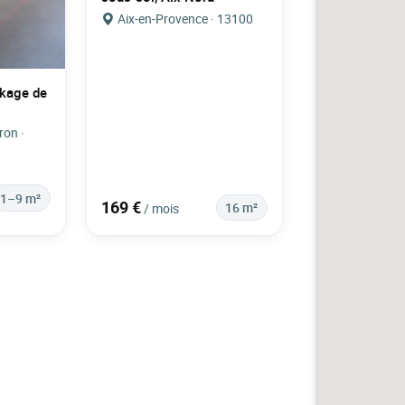
Aix-en-Provence · 13100
kage de
ron ·
1–9 m²
169 €
16 m²
/ mois