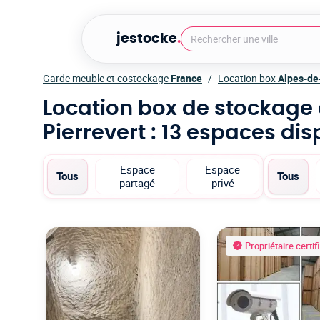
jestocke
.
Garde meuble et costockage
France
Location box
Alpes-de
Location box de stockage
Pierrevert
: 13 espaces dis
Espace
Espace
Tous
Tous
partagé
privé
Propriétaire certif