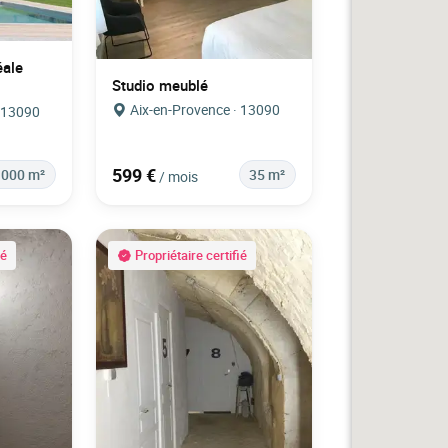
éale
Studio meublé
Aix-en-Provence · 13090
· 13090
599 €
1000 m²
35 m²
/ mois
ié
Propriétaire certifié