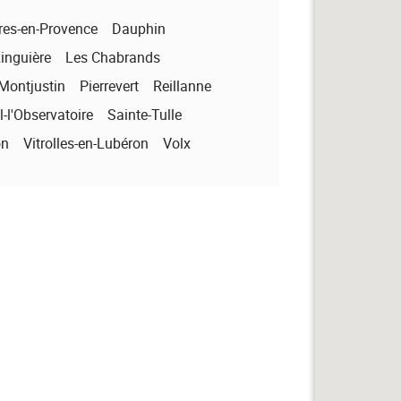
res-en-Provence
Dauphin
inguière
Les Chabrands
Montjustin
Pierrevert
Reillanne
-l'Observatoire
Sainte-Tulle
on
Vitrolles-en-Lubéron
Volx