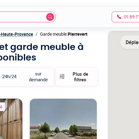
01 89 7
-Haute-Provence
Garde meuble
Pierrevert
Déplac
 et garde meuble à
ponibles
sur
Plus de
24h/24
demande
filtres
ié