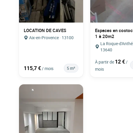
LOCATION DE CAVES
Espaces en costoc
1 à 20m2
Aix-en-Provence · 13100
La Roque-d'Anthé
13640
12 €
À partir de
/
115,7 €
5 m²
/ mois
mois