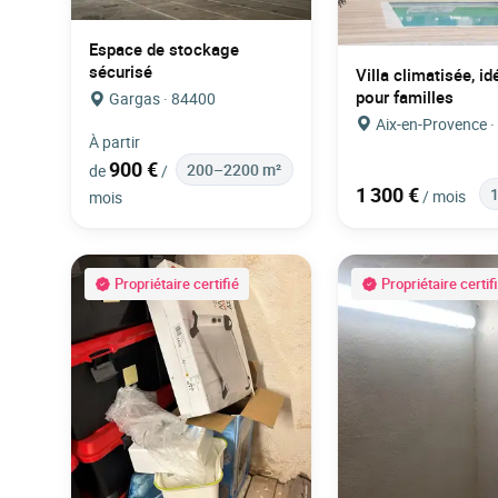
Espace de stockage
sécurisé
Villa climatisée, id
pour familles
Gargas · 84400
Aix-en-Provence 
À partir
900 €
200–2200 m²
de
/
1 300 €
/ mois
mois
Propriétaire certifié
Propriétaire certif