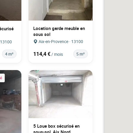
Location garde meuble en
écurisé
sous sol
Aix-en-Provence · 13100
· 13100
114,4 €
4 m²
5 m²
/ mois
ié
5 Loue box sécurisé en
sous-sol, Aix Nord