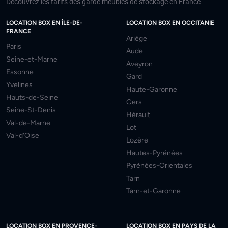
Découvrez les tarifs des garde meubles de stockage en France.
LOCATION BOX EN ÎLE-DE-
LOCATION BOX EN OCCITANIE
FRANCE
Ariège
Paris
Aude
Seine-et-Marne
Aveyron
Essonne
Gard
Yvelines
Haute-Garonne
Hauts-de-Seine
Gers
Seine-St-Denis
Hérault
Val-de-Marne
Lot
Val-d'Oise
Lozère
Hautes-Pyrénées
Pyrénées-Orientales
Tarn
Tarn-et-Garonne
LOCATION BOX EN PROVENCE-
LOCATION BOX EN PAYS DE LA