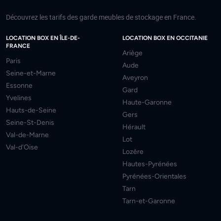
Découvrez les tarifs des garde meubles de stockage en France.
LOCATION BOX EN ÎLE-DE-
LOCATION BOX EN OCCITANIE
FRANCE
Ariège
Paris
Aude
Seine-et-Marne
Aveyron
Essonne
Gard
Yvelines
Haute-Garonne
Hauts-de-Seine
Gers
Seine-St-Denis
Hérault
Val-de-Marne
Lot
Val-d'Oise
Lozère
Hautes-Pyrénées
Pyrénées-Orientales
Tarn
Tarn-et-Garonne