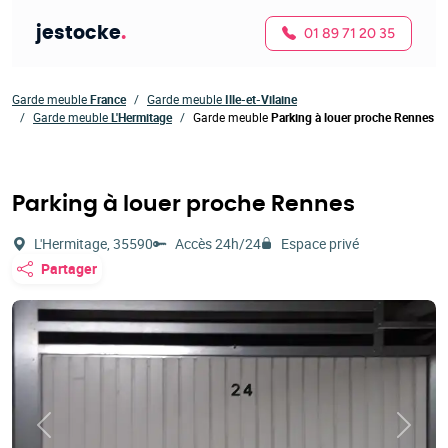
jestocke
.
01 89 71 20 35
Garde meuble
France
Garde meuble
Ille-et-Vilaine
Garde meuble
L'Hermitage
Garde meuble
Parking à louer proche Rennes
Parking à louer proche Rennes
L'Hermitage, 35590
Accès 24h/24
Espace privé
Partager
Précédent
Suivan