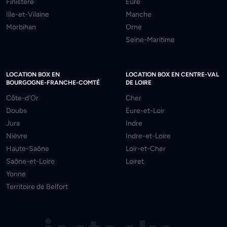
Finistère
Eure
Ille-et-Vilaine
Manche
Morbihan
Orne
Seine-Maritime
LOCATION BOX EN
LOCATION BOX EN CENTRE-VAL
BOURGOGNE-FRANCHE-COMTÉ
DE LOIRE
Côte-d'Or
Cher
Doubs
Eure-et-Loir
Jura
Indre
Nièvre
Indre-et-Loire
Haute-Saône
Loir-et-Cher
Saône-et-Loire
Loiret
Yonne
Territoire de Belfort