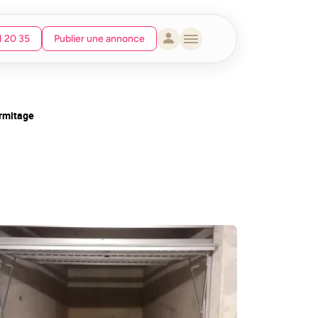
1 20 35
Publier une annonce
rmitage