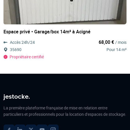
Espace privé • Garage/box 14m² à Acigné
68,00 €
Accès 24h/24
/ mois
35690
Pour 14 m²
Propriétaire certifié
jestocke.
La première plateforme française de mise en relation entre
particuliers et professionnels pour la location d'espaces de stockage.