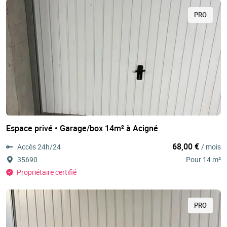
PRO
Espace privé • Garage/box 14m² à Acigné
68,00 €
Accès 24h/24
/ mois
35690
Pour 14 m²
Propriétaire certifié
PRO