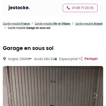
jestocke
.
01 89 71 20 35
Garde meuble
France
Garde meuble
Ille-et-Vilaine
Garde meuble
Acigné
Garde meuble
Garage en sous sol
Garage en sous sol
Partager
Acigné, 35690
Accès 24h/24
Espace privé
Précédent
Suivan