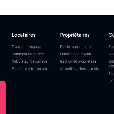
Locataires
Propriétaires
Gu
Trouver un espace
Publier une annonce
Sto
Comment ça marche
Simuler mon revenu
Ass
Calculateur de surface
Gestion du propriétaire
Gui
dé
Estimer le prix d'un box
Arrondir ses fins de mois
Blo
FA