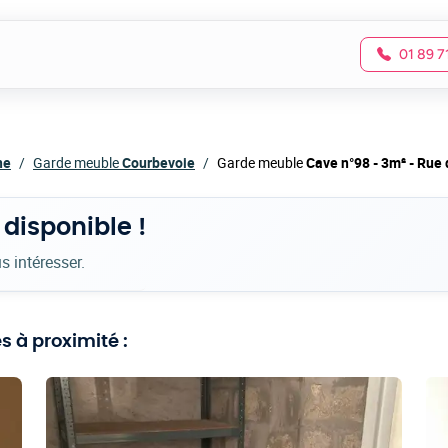
01 89 7
ne
Garde meuble
Courbevoie
Garde meuble
Cave n°98 - 3m² - Rue 
 disponible !
s intéresser.
 à proximité :