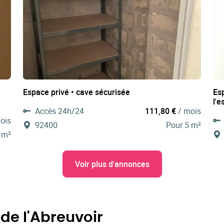
Espace privé • cave sécurisée
Es
l'
Accès 24h/24
111,80 €
/ mois
ois
92400
Pour 5 m²
 m²
Voir plus d'annonces
de l'Abreuvoir