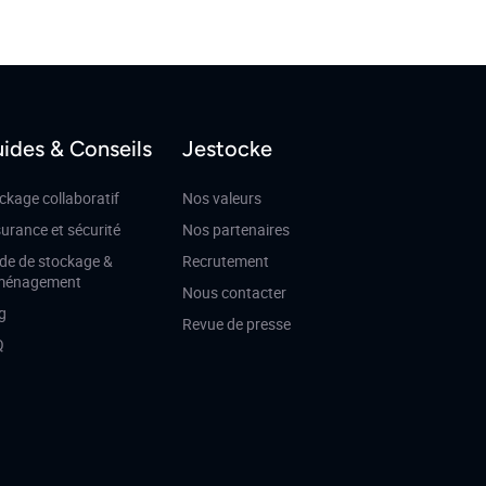
ides & Conseils
Jestocke
ckage collaboratif
Nos valeurs
urance et sécurité
Nos partenaires
de de stockage &
Recrutement
ménagement
Nous contacter
g
Revue de presse
Q