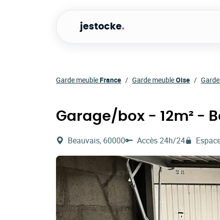
jestocke
.
Garde meuble
France
Garde meuble
Oise
Garde
Garage/box - 12m² - 
Beauvais, 60000
Accès 24h/24
Espace