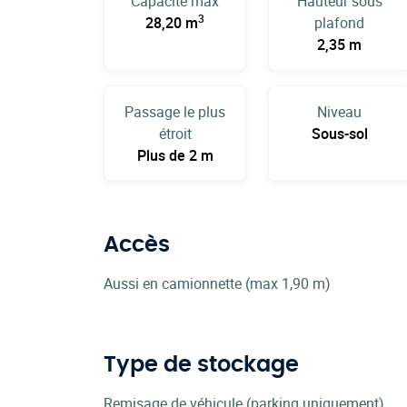
Capacité max
Hauteur sous
3
28,20 m
plafond
2,35 m
Passage le plus
Niveau
étroit
Sous-sol
Plus de 2 m
Accès
Aussi en camionnette (max 1,90 m)
Type de stockage
Remisage de véhicule (parking uniquement)