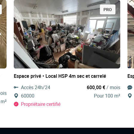
PRO
e
Espace privé • Local HSP 4m sec et carrelé
Es
Accès 24h/24
600,00 €
/ mois
ois
60000
Pour 100 m²
 m²
Propriétaire certifié