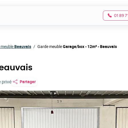
01 89 7
 meuble
Beauvais
Garde meuble
Garage/box - 12m² - Beauvais
Beauvais
 privé
Partager