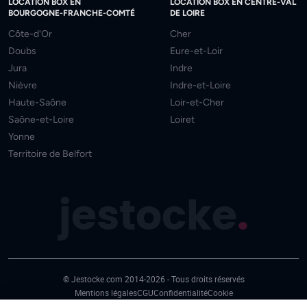
LOCATION BOX EN
LOCATION BOX EN CENTRE-VAL
BOURGOGNE-FRANCHE-COMTÉ
DE LOIRE
Côte-d'Or
Cher
Doubs
Eure-et-Loir
Jura
Indre
Nièvre
Indre-et-Loire
Haute-Saône
Loir-et-Cher
Saône-et-Loire
Loiret
Yonne
Territoire de Belfort
jestocke
.
© Jestocke.com 2014-2026 - Tous droits réservés
Mentions légales
CGU
Confidentialité
Cookie