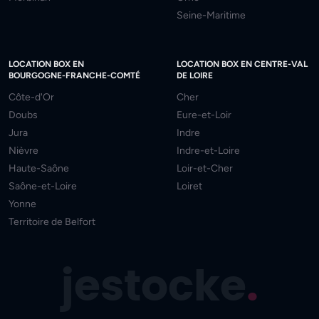
Seine-Maritime
LOCATION BOX EN
LOCATION BOX EN CENTRE-VAL
BOURGOGNE-FRANCHE-COMTÉ
DE LOIRE
Côte-d'Or
Cher
Doubs
Eure-et-Loir
Jura
Indre
Nièvre
Indre-et-Loire
Haute-Saône
Loir-et-Cher
Saône-et-Loire
Loiret
Yonne
Territoire de Belfort
jestocke
.