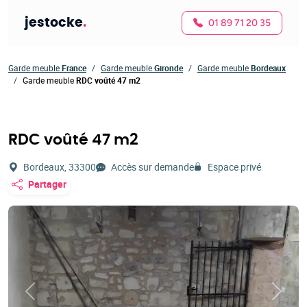
jestocke
.
01 89 71 20 35
Garde meuble
France
Garde meuble
Gironde
Garde meuble
Bordeaux
Garde meuble
RDC voûté 47 m2
RDC voûté 47 m2
Bordeaux, 33300
Accès sur demande
Espace privé
Partager
Précédent
Suivan