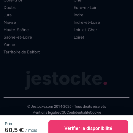
Côte-d'Or
Cher
Doubs
Eure-et-Loir
Jura
Indre
Nièvre
Indre-et-Loire
Haute-Saône
Loir-et-Cher
Saône-et-Loire
Loiret
Yonne
Territoire de Belfort
jestocke
.
© Jestocke.com 2014-2026 - Tous droits réservés
Mentions légales
CGU
Confidentialité
Cookie
Prix
Vérifier la disponibilité
60,5 €
/
mois