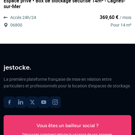
Espace privé • Box de stockage sécurisé 14m² - Cagnes-
sur-Mer
369,60 €
Accès 24h/24
/ mois
06800
Pour 14 m²
jestocke.
La première plateforme française de mise en relation entre
particuliers et professionnels pour la location d'espaces de stockage.
Vous êtes un bailleur social ?
Découvrez comment réduire la vacance de vos annexes.