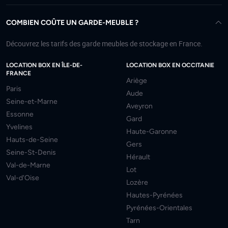
COMBIEN COÛTE UN GARDE-MEUBLE ?
Découvrez les tarifs des garde meubles de stockage en France.
LOCATION BOX EN ÎLE-DE-
LOCATION BOX EN OCCITANIE
FRANCE
Ariège
Paris
Aude
Seine-et-Marne
Aveyron
Essonne
Gard
Yvelines
Haute-Garonne
Hauts-de-Seine
Gers
Seine-St-Denis
Hérault
Val-de-Marne
Lot
Val-d'Oise
Lozère
Hautes-Pyrénées
Pyrénées-Orientales
Tarn