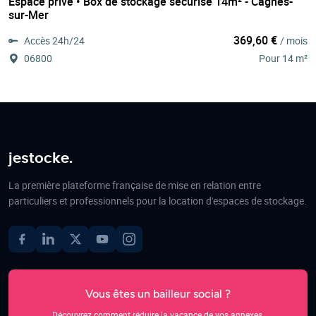
Espace privé • Box de stockage sécurisé 14m² - Cagnes-
sur-Mer
369,60 €
Accès 24h/24
/ mois
06800
Pour 14 m²
jestocke.
La première plateforme française de mise en relation entre
particuliers et professionnels pour la location d'espaces de stockage.
Vous êtes un bailleur social ?
Découvrez comment réduire la vacance de vos annexes.