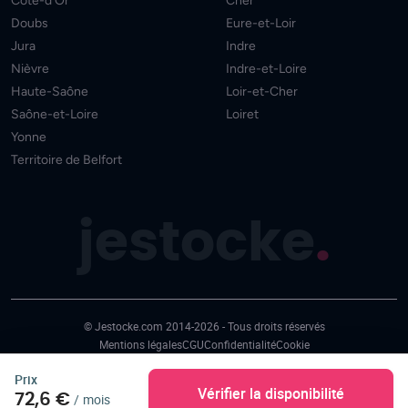
Côte-d'Or
Cher
Doubs
Eure-et-Loir
Jura
Indre
Nièvre
Indre-et-Loire
Haute-Saône
Loir-et-Cher
Saône-et-Loire
Loiret
Yonne
Territoire de Belfort
jestocke
.
© Jestocke.com 2014-2026 - Tous droits réservés
Mentions légales
CGU
Confidentialité
Cookie
Prix
Vérifier la disponibilité
72,6 €
/
mois