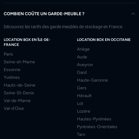
COMBIEN COÛTE UN GARDE-MEUBLE ?
Découvrez les tarifs des garde meubles de stockage en France.
LOCATION BOX EN ÎLE-DE-
LOCATION BOX EN OCCITANIE
FRANCE
Ariège
Paris
Aude
Seine-et-Marne
Aveyron
Essonne
Gard
Yvelines
Haute-Garonne
Hauts-de-Seine
Gers
Seine-St-Denis
Hérault
Val-de-Marne
Lot
Val-d'Oise
Lozère
Hautes-Pyrénées
Pyrénées-Orientales
Tarn