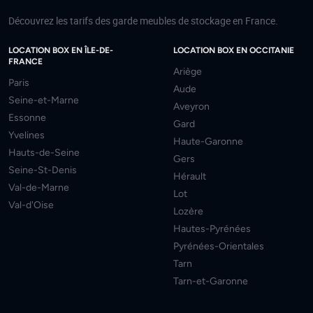
Découvrez les tarifs des garde meubles de stockage en France.
LOCATION BOX EN ÎLE-DE-
LOCATION BOX EN OCCITANIE
FRANCE
Ariège
Paris
Aude
Seine-et-Marne
Aveyron
Essonne
Gard
Yvelines
Haute-Garonne
Hauts-de-Seine
Gers
Seine-St-Denis
Hérault
Val-de-Marne
Lot
Val-d'Oise
Lozère
Hautes-Pyrénées
Pyrénées-Orientales
Tarn
Tarn-et-Garonne