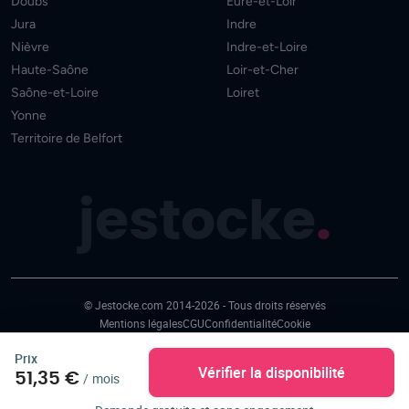
Doubs
Eure-et-Loir
Jura
Indre
Nièvre
Indre-et-Loire
Haute-Saône
Loir-et-Cher
Saône-et-Loire
Loiret
Yonne
Territoire de Belfort
jestocke
.
© Jestocke.com 2014-2026 - Tous droits réservés
Mentions légales
CGU
Confidentialité
Cookie
Prix
Vérifier la disponibilité
51,35 €
/
mois