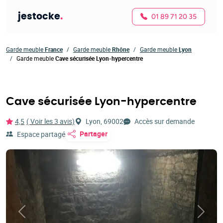
jestocke
.
01 89 71 20 35
Garde meuble
France
Garde meuble
Rhône
Garde meuble
Lyon
Garde meuble
Cave sécurisée Lyon-hypercentre
Cave sécurisée Lyon-hypercentre
4,5
( Voir les 3 avis)
Lyon, 69002
Accès sur demande
Partager
Espace partagé
Précédent
Suivan