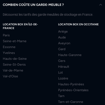
COMBIEN COÛTE UN GARDE-MEUBLE ?
Découvrez les tarifs des garde meubles de stockage en France.
LOCATION BOX EN ÎLE-DE-
LOCATION BOX EN OCCITANIE
FRANCE
Ariège
Paris
Aude
Seine-et-Marne
Aveyron
Essonne
Gard
Yvelines
Haute-Garonne
Hauts-de-Seine
Gers
Seine-St-Denis
Hérault
Val-de-Marne
Lot
Val-d'Oise
Lozère
Hautes-Pyrénées
Pyrénées-Orientales
Tarn
Tarn-et-Garonne