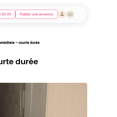
1 20 35
Publier une annonce
mmédiate – courte durée
urte durée