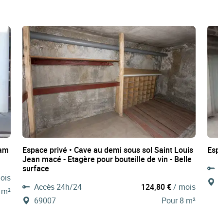
ram
Espace privé • Cave au demi sous sol Saint Louis
Es
Jean macé - Etagère pour bouteille de vin - Belle
surface
ois
Accès 24h/24
124,80 €
/ mois
 m²
69007
Pour 8 m²