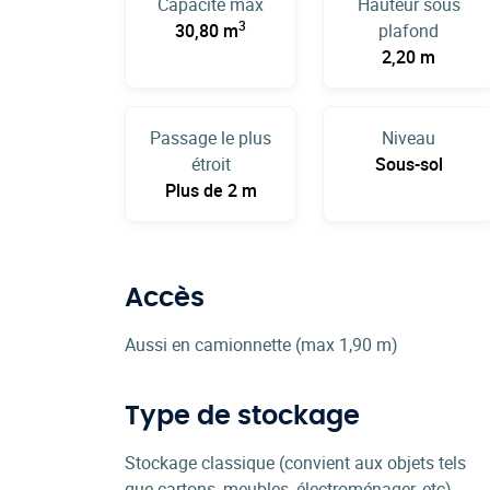
Capacité max
Hauteur sous
3
30,80 m
plafond
2,20 m
Passage le plus
Niveau
étroit
Sous-sol
Plus de 2 m
Accès
Aussi en camionnette (max 1,90 m)
Type de stockage
Stockage classique (convient aux objets tels
que cartons, meubles, électroménager, etc)