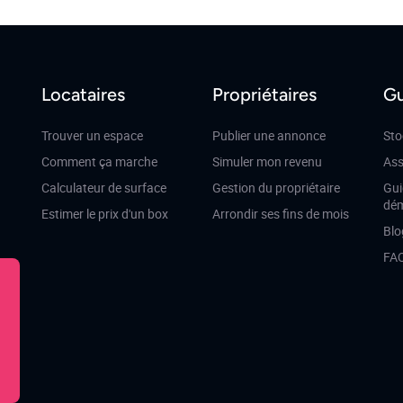
Locataires
Propriétaires
Gu
Trouver un espace
Publier une annonce
Sto
Comment ça marche
Simuler mon revenu
Ass
Calculateur de surface
Gestion du propriétaire
Gui
dé
Estimer le prix d'un box
Arrondir ses fins de mois
Blo
FA