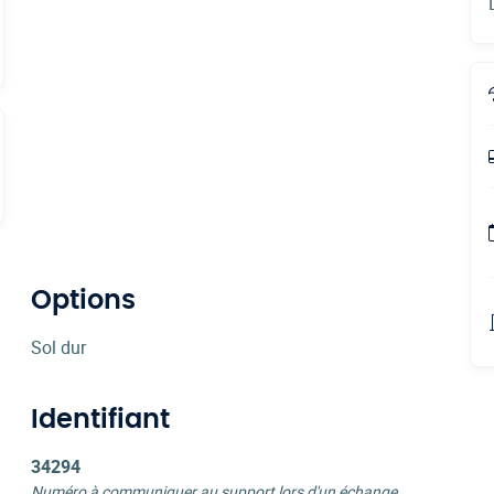
Options
Sol dur
Identifiant
34294
Numéro à communiquer au support lors d'un échange