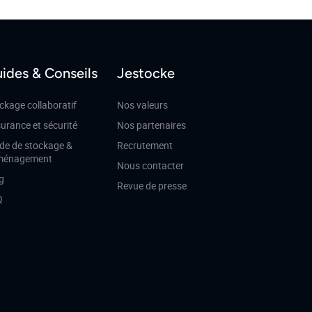
ides & Conseils
Jestocke
ckage collaboratif
Nos valeurs
urance et sécurité
Nos partenaires
de de stockage &
Recrutement
ménagement
Nous contacter
g
Revue de presse
Q