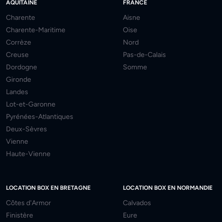
AQUITAINE
FRANCE
Charente
Aisne
Charente-Maritime
Oise
Corrèze
Nord
Creuse
Pas-de-Calais
Dordogne
Somme
Gironde
Landes
Lot-et-Garonne
Pyrénées-Atlantiques
Deux-Sèvres
Vienne
Haute-Vienne
LOCATION BOX EN BRETAGNE
LOCATION BOX EN NORMANDIE
Côtes d'Armor
Calvados
Finistère
Eure