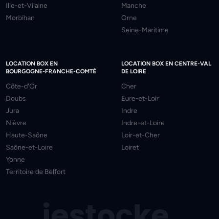
Ille-et-Vilaine
Manche
Morbihan
Orne
Seine-Maritime
LOCATION BOX EN
LOCATION BOX EN CENTRE-VAL
BOURGOGNE-FRANCHE-COMTÉ
DE LOIRE
Côte-d'Or
Cher
Doubs
Eure-et-Loir
Jura
Indre
Nièvre
Indre-et-Loire
Haute-Saône
Loir-et-Cher
Saône-et-Loire
Loiret
Yonne
Territoire de Belfort
jestocke
.