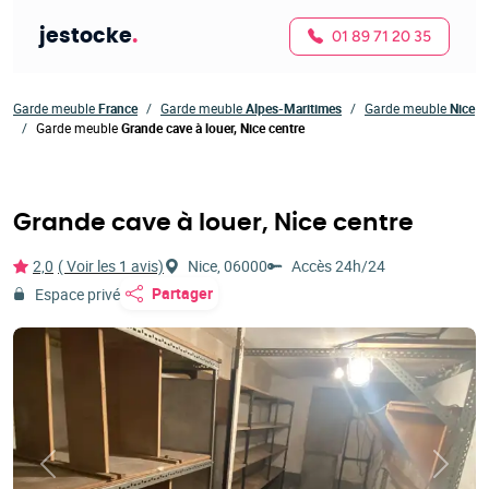
jestocke
.
01 89 71 20 35
Garde meuble
France
Garde meuble
Alpes-Maritimes
Garde meuble
Nice
Garde meuble
Grande cave à louer, Nice centre
Grande cave à louer, Nice centre
2,0
( Voir les 1 avis)
Nice, 06000
Accès 24h/24
Partager
Espace privé
Précédent
Suivan