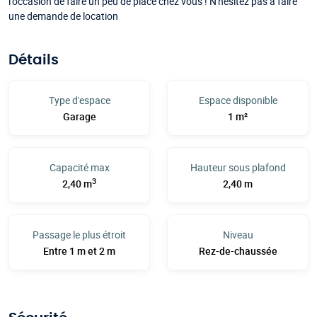
l'occasion de faire un peu de place chez vous ! N'hésitez pas à faire
une demande de location
Détails
Type d'espace
Espace disponible
Garage
1 m²
Capacité max
Hauteur sous plafond
3
2,40 m
2,40 m
Passage le plus étroit
Niveau
Entre 1 m et 2 m
Rez-de-chaussée