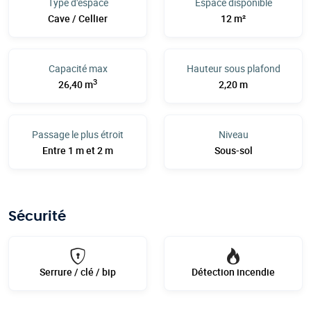
Type d'espace
Espace disponible
Cave / Cellier
12 m²
Capacité max
Hauteur sous plafond
3
26,40 m
2,20 m
Passage le plus étroit
Niveau
Entre 1 m et 2 m
Sous-sol
Sécurité
Serrure / clé / bip
Détection incendie