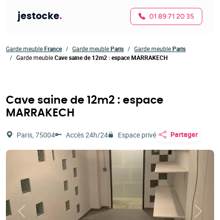
jestocke
.
01 89 71 20 35
Garde meuble
France
Garde meuble
Paris
Garde meuble
Paris
Garde meuble
Cave saine de 12m2 : espace MARRAKECH
Cave saine de 12m2 : espace
MARRAKECH
Partager
Paris, 75004
Accès 24h/24
Espace privé
Précédent
Suivan