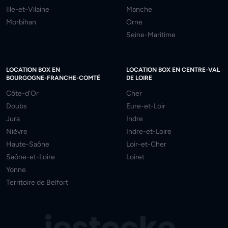
Ille-et-Vilaine
Manche
Morbihan
Orne
Seine-Maritime
LOCATION BOX EN
LOCATION BOX EN CENTRE-VAL
BOURGOGNE-FRANCHE-COMTÉ
DE LOIRE
Côte-d'Or
Cher
Doubs
Eure-et-Loir
Jura
Indre
Nièvre
Indre-et-Loire
Haute-Saône
Loir-et-Cher
Saône-et-Loire
Loiret
Yonne
Territoire de Belfort