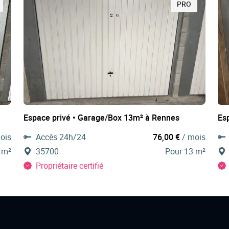
PRO
Espace privé • Garage/Box 13m² à Rennes
Es
ois
Accès 24h/24
76,00 €
/ mois
 m²
35700
Pour 13 m²
Propriétaire certifié