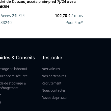
dré de Cubzac, accès plain-pied 7j/24 avec
hicule
Accès 24h/24
102,70 €
/ mois
33240
Pour 4 m²
ides & Conseils
Jestocke
ckage collaboratif
Nos valeurs
urance et sécurité
Nos partenaires
de de stockage &
Recrutement
ménagement
Nous contacter
g
Revue de presse
Q