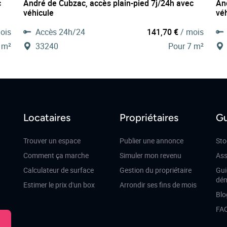
c
André de Cubzac, accès plain-pied 7j/24h avec
An
véhicule
vé
ois
Accès 24h/24
141,70 €
/ mois
 m²
33240
Pour 7 m²
Locataires
Propriétaires
Gu
Trouver un espace
Publier une annonce
Sto
Comment ça marche
Simuler mon revenu
Ass
Calculateur de surface
Gestion du propriétaire
Gui
dé
Estimer le prix d'un box
Arrondir ses fins de mois
Blo
FA