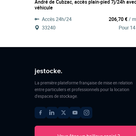
André de Cubzac, accès plain-pied 7j/24h ave
véhicule
Accès 24h/24
206,70 €
/ m
33240
Pour 14
jestocke.
La première plateforme française de mise en relation
entre particuliers et professionnels pour la location
d'espaces de stockage.