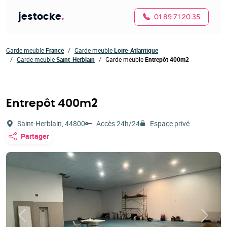
jestocke
.
01 89 71 20 35
Garde meuble
France
Garde meuble
Loire-Atlantique
Garde meuble
Saint-Herblain
Garde meuble
Entrepôt 400m2
Entrepôt 400m2
Saint-Herblain, 44800
Accès 24h/24
Espace privé
Partager
Précédent
Suivan