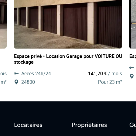
Espace privé • Location Garage pour VOITURE OU
Esp
stockage
ois
Accès 24h/24
141,70 €
/ mois
 m²
24800
Pour 23 m²
Locataires
Propriétaires
Gu