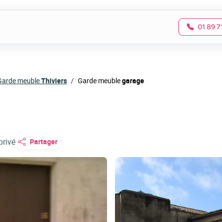
01 89 7
Garde meuble
Thiviers
Garde meuble
garage
privé
Partager