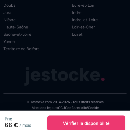
Doubs
Eure-et-Loir
Jura
Indre
Nièvre
Indre-et-Loire
Haute-Saône
Loir-et-Cher
Saône-et-Loire
Loiret
Yonne
Territoire de Belfort
jestocke
.
© Jestocke.com 2014-2026 - Tous droits réservés
Mentions légales
CGU
Confidentialité
Cookie
Prix
Vérifier la disponibilité
66 €
/
mois