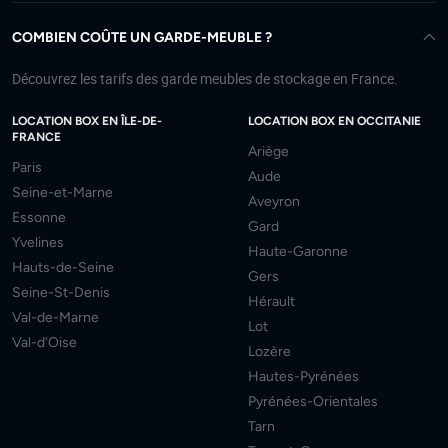
COMBIEN COÛTE UN GARDE-MEUBLE ?
Découvrez les tarifs des garde meubles de stockage en France.
LOCATION BOX EN ÎLE-DE-
LOCATION BOX EN OCCITANIE
FRANCE
Ariège
Paris
Aude
Seine-et-Marne
Aveyron
Essonne
Gard
Yvelines
Haute-Garonne
Hauts-de-Seine
Gers
Seine-St-Denis
Hérault
Val-de-Marne
Lot
Val-d'Oise
Lozère
Hautes-Pyrénées
Pyrénées-Orientales
Tarn