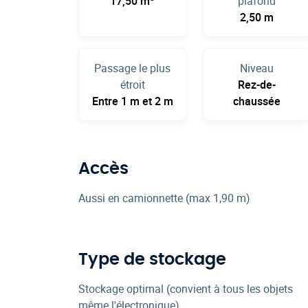
17,50 m
plafond
2,50 m
Passage le plus
Niveau
étroit
Rez-de-
Entre 1 m et 2 m
chaussée
Accès
Aussi en camionnette (max 1,90 m)
Type de stockage
Stockage optimal (convient à tous les objets
même l'électronique)