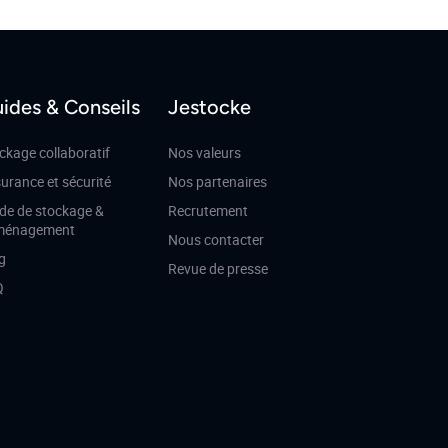
ides & Conseils
Jestocke
ckage collaboratif
Nos valeurs
urance et sécurité
Nos partenaires
de de stockage &
Recrutement
ménagement
Nous contacter
g
Revue de presse
Q