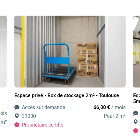
e
Espace privé • Box de stockage 2m² - Toulouse
Es
5m
Accès sur demande
66,00 €
/ mois
ois
31000
Pour 2 m²
 m²
Propriétaire certifié