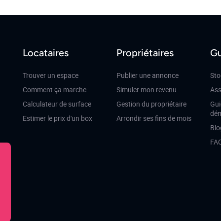
Locataires
Propriétaires
Gu
Trouver un espace
Publier une annonce
Sto
Comment ça marche
Simuler mon revenu
Ass
Calculateur de surface
Gestion du propriétaire
Gui
dé
Estimer le prix d'un box
Arrondir ses fins de mois
Blo
FA