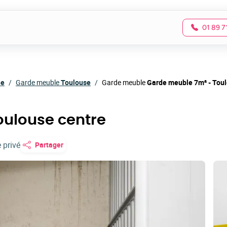
01 89 7
ne
Garde meuble
Toulouse
Garde meuble
Garde meuble 7m² - Toul
oulouse centre
 privé
Partager