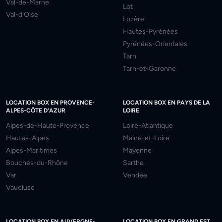
Val-de-Marne
Lot
Val-d'Oise
Lozère
Hautes-Pyrénées
Pyrénées-Orientales
Tarn
Tarn-et-Garonne
LOCATION BOX EN PROVENCE-
LOCATION BOX EN PAYS DE LA
ALPES-CÔTE D'AZUR
LOIRE
Alpes-de-Haute-Provence
Loire-Atlantique
Hautes-Alpes
Maine-et-Loire
Alpes-Maritimes
Mayenne
Bouches-du-Rhône
Sarthe
Var
Vendée
Vaucluse
LOCATION BOX EN AUVERGNE-
LOCATION BOX EN GRAND EST