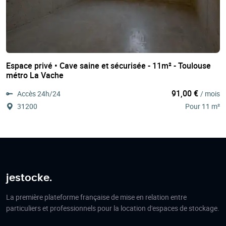
Espace privé • Cave saine et sécurisée - 11m² - Toulouse
métro La Vache
91,00 €
Accès 24h/24
/ mois
31200
Pour 11 m²
jestocke.
La première plateforme française de mise en relation entre
particuliers et professionnels pour la location d'espaces de stockage.