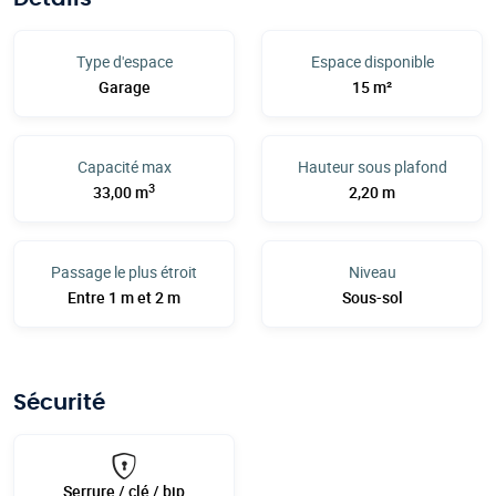
Type d'espace
Espace disponible
Garage
15 m²
Capacité max
Hauteur sous plafond
3
33,00 m
2,20 m
Passage le plus étroit
Niveau
Entre 1 m et 2 m
Sous-sol
Sécurité
Serrure / clé / bip