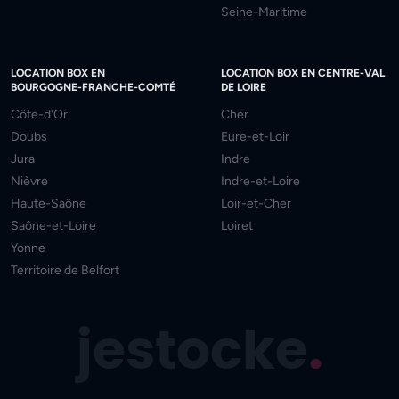
Seine-Maritime
LOCATION BOX EN
LOCATION BOX EN CENTRE-VAL
BOURGOGNE-FRANCHE-COMTÉ
DE LOIRE
Côte-d'Or
Cher
Doubs
Eure-et-Loir
Jura
Indre
Nièvre
Indre-et-Loire
Haute-Saône
Loir-et-Cher
Saône-et-Loire
Loiret
Yonne
Territoire de Belfort
jestocke
.