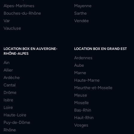
Alpes-Maritimes
Mayenne
Bouches-du-Rhône
Sarthe
Var
Vendée
Vaucluse
LOCATION BOX EN AUVERGNE-
LOCATION BOX EN GRAND EST
RHÔNE-ALPES
Ardennes
Ain
Aube
Allier
Marne
Ardèche
Haute-Marne
Cantal
Meurthe-et-Moselle
Drôme
Meuse
Isère
Moselle
Loire
Bas-Rhin
Haute-Loire
Haut-Rhin
Puy-de-Dôme
Vosges
Rhône