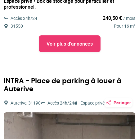
Espace privé • Box de stockage pour particulier et
professionnel.
240,50 €
Accès 24h/24
/ mois
31550
Pour 16 m²
Voir plus d'annonces
INTRA - Place de parking à louer à
Auterive
Partager
Auterive, 31190
Accès 24h/24
Espace privé