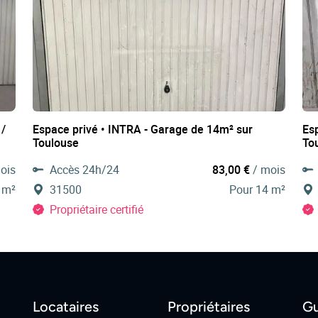
 /
Espace privé • INTRA - Garage de 14m² sur
Es
Toulouse
To
ois
Accès 24h/24
83,00 €
/ mois
 m²
31500
Pour 14 m²
Propriétaire certifié
Locataires
Propriétaires
Gu