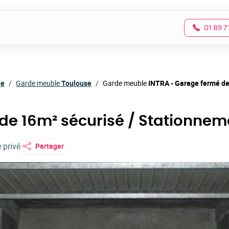
01 89 7
ne
Garde meuble
Toulouse
Garde meuble
INTRA - Garage fermé de
de 16m² sécurisé / Stationnem
 privé
Partager