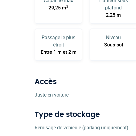
Capacité max
Hauteur sous
3
29,25 m
plafond
2,25 m
Passage le plus
Niveau
étroit
Sous-sol
Entre 1 m et 2 m
Accès
Juste en voiture
Type de stockage
Remisage de véhicule (parking uniquement)