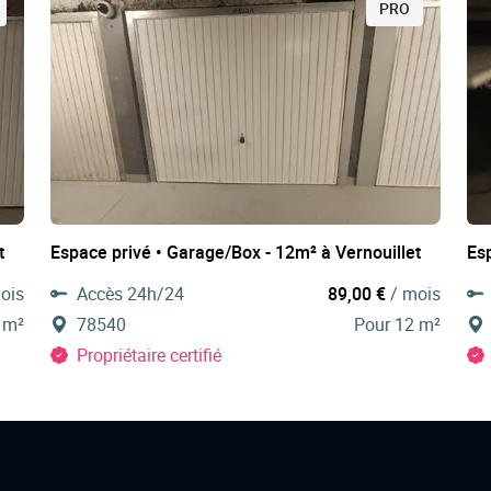
PRO
t
Espace privé • Garage/Box - 12m² à Vernouillet
Es
ois
Accès 24h/24
89,00 €
/ mois
 m²
78540
Pour 12 m²
Propriétaire certifié