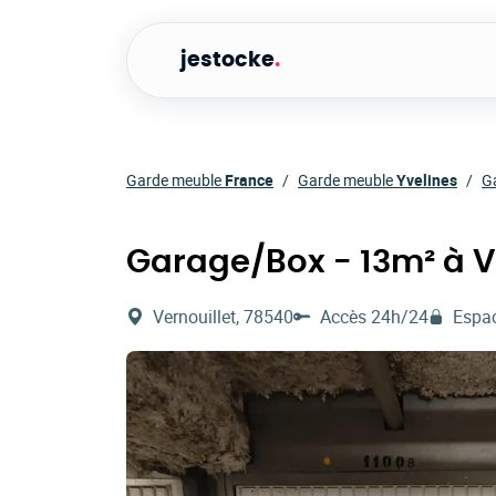
jestocke
.
Garde meuble
France
Garde meuble
Yvelines
G
Garage/Box - 13m² à V
Vernouillet, 78540
Accès 24h/24
Espac