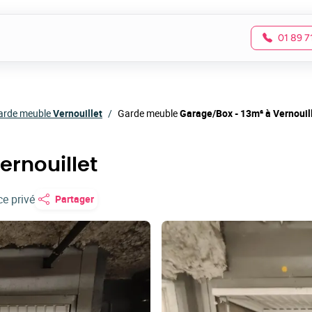
01 89 7
arde meuble
Vernouillet
Garde meuble
Garage/Box - 13m² à Vernouil
ernouillet
e privé
Partager