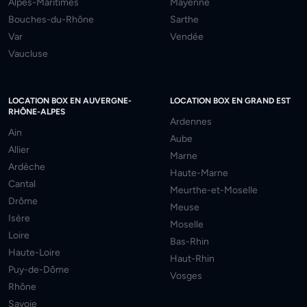
Alpes-Maritimes
Mayenne
Bouches-du-Rhône
Sarthe
Var
Vendée
Vaucluse
LOCATION BOX EN AUVERGNE-
LOCATION BOX EN GRAND EST
RHÔNE-ALPES
Ardennes
Ain
Aube
Allier
Marne
Ardèche
Haute-Marne
Cantal
Meurthe-et-Moselle
Drôme
Meuse
Isère
Moselle
Loire
Bas-Rhin
Haute-Loire
Haut-Rhin
Puy-de-Dôme
Vosges
Rhône
Savoie