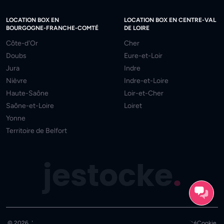
LOCATION BOX EN
LOCATION BOX EN CENTRE-VAL
BOURGOGNE-FRANCHE-COMTÉ
DE LOIRE
Côte-d'Or
Cher
Doubs
Eure-et-Loir
Jura
Indre
Nièvre
Indre-et-Loire
Haute-Saône
Loir-et-Cher
Saône-et-Loire
Loiret
Yonne
Territoire de Belfort
jestocke
.
© 2026 JeStocke - Tous droits réservés
Mentions
CGU
Confidentialité
Cookie