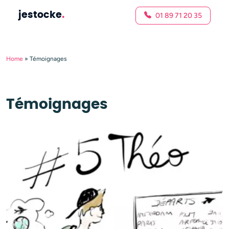
jestocke
.
01 89 71 20 35
Home
»
Témoignages
Témoignages