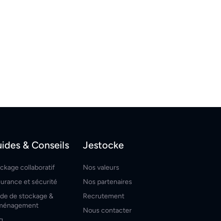
ides & Conseils
Jestocke
ckage collaboratif
Nos valeurs
urance et sécurité
Nos partenaires
de de stockage &
Recrutement
ménagement
Nous contacter
g