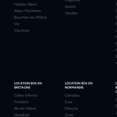
Mayenne
Hautes-Alpes
Sarthe
Alpes-Maritimes
Vendée
Bouches-du-Rhône
Var
Vaucluse
LOCATION BOX EN
LOCATION BOX EN
BRETAGNE
NORMANDIE
Côtes d'Armor
Calvados
Finistère
Eure
Ille-et-Vilaine
Manche
Morbihan
Orne