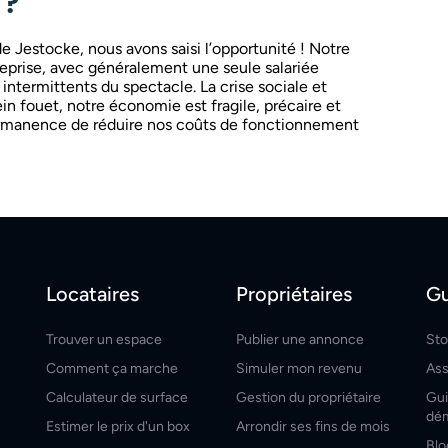
 ?
 Jestocke, nous avons saisi l’opportunité ! Notre
treprise, avec généralement une seule salariée
 intermittents du spectacle. La crise sociale et
 fouet, notre économie est fragile, précaire et
ermanence de réduire nos coûts de fonctionnement
Locataires
Propriétaires
Gu
Trouver un espace
Publier une annonce
Sto
Comment ça marche
Simuler mon revenu
Ass
Calculateur de surface
Gestion du propriétaire
Gui
dé
Estimer le prix d'un box
Arrondir ses fins de mois
Blo