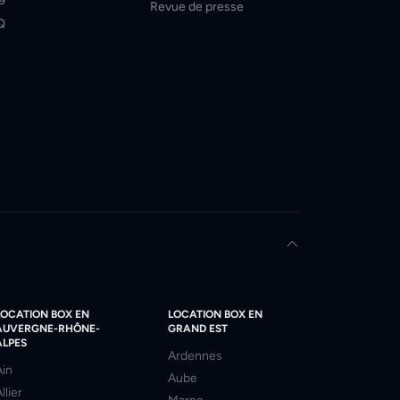
Revue de presse
Q
LOCATION BOX EN
LOCATION BOX EN
AUVERGNE-RHÔNE-
GRAND EST
ALPES
Ardennes
Ain
Aube
llier