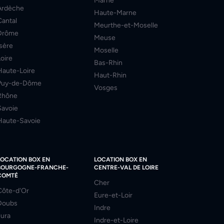
Marne
Ardèche
Haute-Marne
Cantal
Meurthe-et-Moselle
Drôme
Meuse
Isère
Moselle
Loire
Bas-Rhin
Haute-Loire
Haut-Rhin
Puy-de-Dôme
Vosges
Rhône
Savoie
Haute-Savoie
LOCATION BOX EN
LOCATION BOX EN
BOURGOGNE-FRANCHE-
CENTRE-VAL DE LOIRE
COMTÉ
Cher
Côte-d'Or
Eure-et-Loir
Doubs
Indre
Jura
Indre-et-Loire