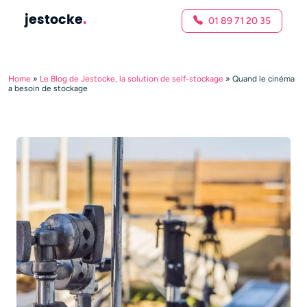
jestocke
.
01 89 71 20 35
Home
»
Le Blog de Jestocke, la solution de self-stockage
»
Quand le cinéma
a besoin de stockage