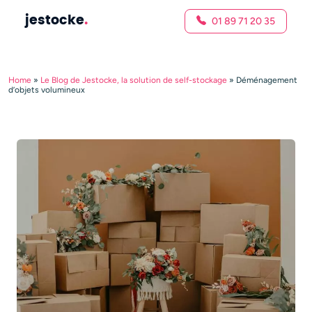
jestocke
.
01 89 71 20 35
Home
»
Le Blog de Jestocke, la solution de self-stockage
»
Déménagement
d’objets volumineux