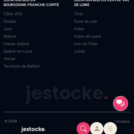
BOURGOGNE-FRANCHE-COMTÉ
DE LOIRE
Côte-d'Or
Cher
Doubs
Eure-et-Loir
Jura
Indre
Nièvre
Indre-et-Loire
Haute-Saône
Loir-et-Cher
Saône-et-Loire
Loiret
Yonne
Territoire de Belfort
jestocke
.
© 2026 JeStocke - Tous droits réservés
Mentions
CGU
Confidentialité
Cookie
jestocke
.