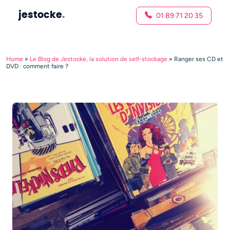
jestocke
.
01 89 71 20 35
Home
»
Le Blog de Jestocke, la solution de self-stockage
»
Ranger ses CD et
DVD : comment faire ?