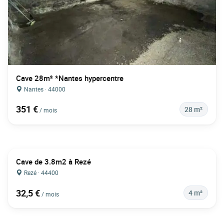
Cave 28m² *Nantes hypercentre
Nantes · 44000
351 €
28 m²
/ mois
Cave de 3.8m2 à Rezé
Rezé · 44400
32,5 €
4 m²
/ mois