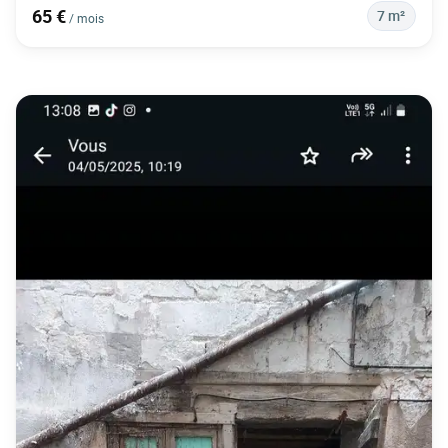
65 €
7 m²
/ mois