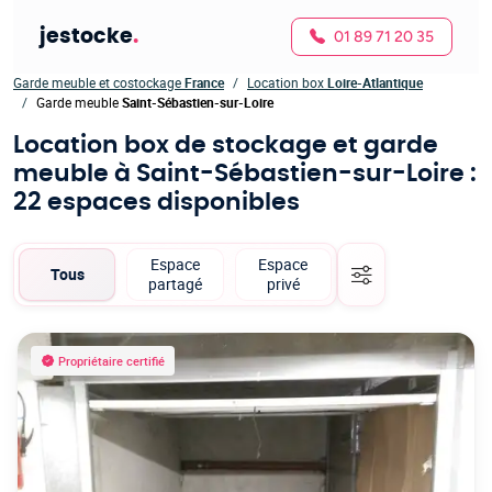
jestocke
.
01 89 71 20 35
Garde meuble et costockage
France
Location box
Loire-Atlantique
Garde meuble
Saint-Sébastien-sur-Loire
Location box de stockage et garde
meuble à Saint-Sébastien-sur-Loire
:
22 espaces disponibles
Espace
Espace
Tous
partagé
privé
Propriétaire certifié