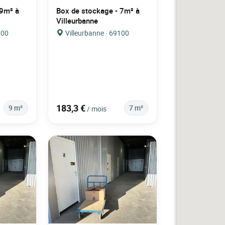
 9m² à
Box de stockage - 7m² à
Villeurbanne
100
Villeurbanne · 69100
183,3 €
9 m²
7 m²
/ mois