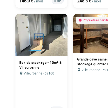
146,9 €
248,3 €
5 m²
/ mois
/ mois
Propriétaire certif
Grande cave saine 
Box de stockage - 10m² à
stockage quartier 
Villeurbanne
Villeurbanne · 69
Villeurbanne · 69100