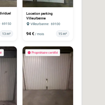
ividuel
Location parking
Villeurbanne
 · 69150
Villeurbanne · 69100
94 €
13 m²
15 m²
/ mois
ié
Propriétaire certifié