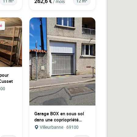
262,6 €
11 m²
12 m²
/ mois
ié
pour
Cusset
100
Garage BOX en sous sol
dans une copriopriété
sécurisé
Villeurbanne · 69100