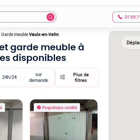
01 89 7
Garde meuble
Vaulx-en-Velin
Déplac
 et garde meuble à
es disponibles
sur
Plus de
24h/24
demande
filtres
ié
Propriétaire certifié