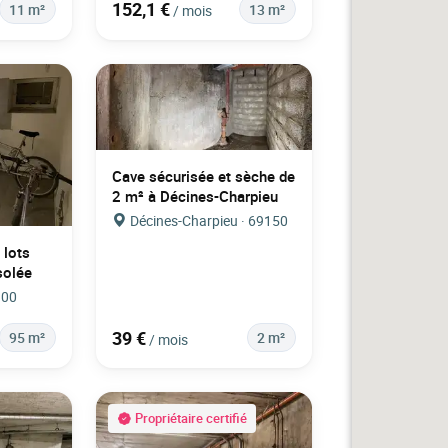
152,1 €
11 m²
13 m²
/ mois
Cave sécurisée et sèche de
2 m² à Décines-Charpieu
Décines-Charpieu · 69150
 lots
solée
100
39 €
95 m²
2 m²
/ mois
Propriétaire certifié