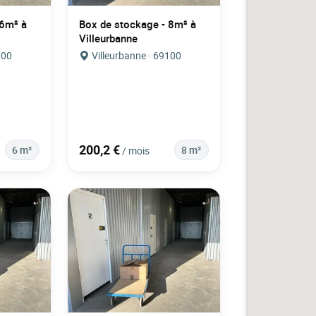
 6m² à
Box de stockage - 8m² à
Villeurbanne
100
Villeurbanne · 69100
200,2 €
6 m²
8 m²
/ mois