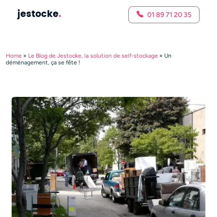
jestocke
.
01 89 71 20 35
Home
»
Le Blog de Jestocke, la solution de self-stockage
»
Un
déménagement, ça se fête !