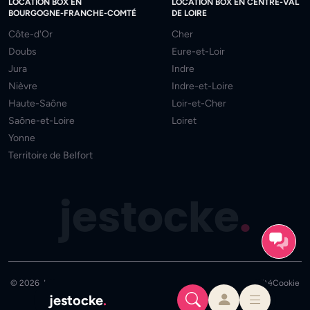
LOCATION BOX EN
LOCATION BOX EN CENTRE-VAL
BOURGOGNE-FRANCHE-COMTÉ
DE LOIRE
Côte-d'Or
Cher
Doubs
Eure-et-Loir
Jura
Indre
Nièvre
Indre-et-Loire
Haute-Saône
Loir-et-Cher
Saône-et-Loire
Loiret
Yonne
Territoire de Belfort
jestocke
.
© 2026 JeStocke - Tous droits réservés
Mentions
CGU
Confidentialité
Cookie
jestocke
.